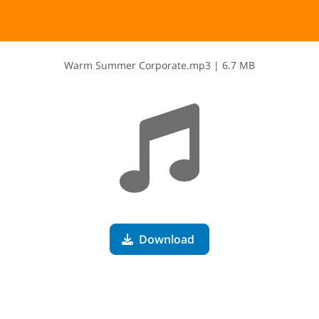
W​a​r​m​ ​S​u​m​m​e​r​ ​C​o​r​p​o​r​a​t​e​.​m​p​3
|
6.7 MB
Download