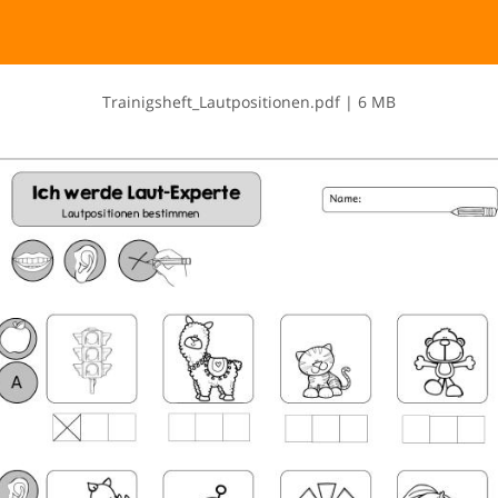
T​r​a​i​n​i​g​s​h​e​f​t​_​L​a​u​t​p​o​s​i​t​i​o​n​e​n​.​p​d​f
|
6 MB