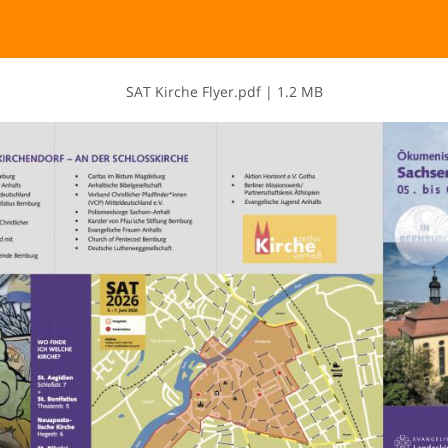
S​A​T​ ​K​i​r​c​h​e​ ​F​l​y​e​r​.​p​d​f
|
1.2 MB