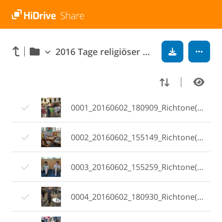
2016 Tage religiöser Orientierung
0001_20160602_180909_Richtone(HDR).jpg
0002_20160602_155149_Richtone(HDR).jpg
0003_20160602_155259_Richtone(HDR).jpg
0004_20160602_180930_Richtone(HDR).jpg