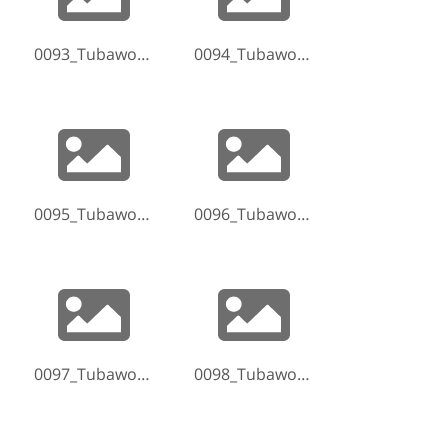
0093_Tubaworkshop-Hammelburg-2017-170521-212658.jpg
0094_Tubaworkshop-Hammelburg-2017-170521-212941.jpg
0095_Tubaworkshop-Hammelburg-2017-170521-213235.jpg
0096_Tubaworkshop-Hammelburg-2017-170521-221311.jpg
0097_Tubaworkshop-Hammelburg-2017-170521-221326.jpg
0098_Tubaworkshop-Hammelburg-2017-170521-221452.jpg