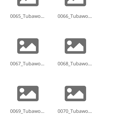
0065_Tubaworkshop-Hammelburg-2017-170521-144418.jpg
0066_Tubaworkshop-Hammelburg-2017-170521-153210.jpg
0067_Tubaworkshop-Hammelburg-2017-170521-153952.jpg
0068_Tubaworkshop-Hammelburg-2017-170521-154747.jpg
0069_Tubaworkshop-Hammelburg-2017-170521-155413.jpg
0070_Tubaworkshop-Hammelburg-2017-170521-155543.jpg