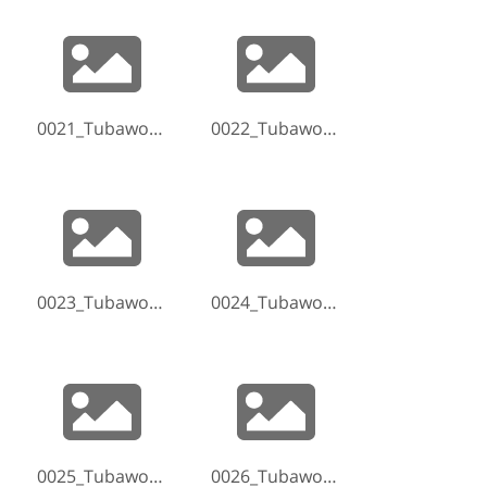
0021_Tubaworkshop-Hammelburg-2017-170520-185300.jpg
0022_Tubaworkshop-Hammelburg-2017-170520-185339.jpg
0023_Tubaworkshop-Hammelburg-2017-170520-185444.jpg
0024_Tubaworkshop-Hammelburg-2017-170520-190645.jpg
0025_Tubaworkshop-Hammelburg-2017-170520-190702.jpg
0026_Tubaworkshop-Hammelburg-2017-170520-190917.jpg