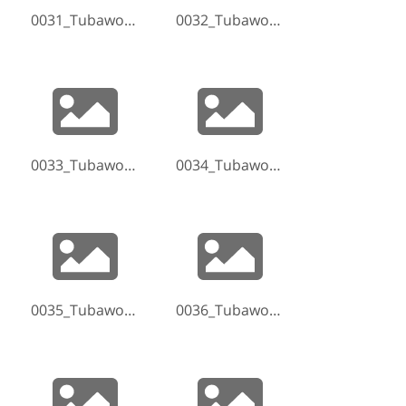
0031_Tubaworkshop-Hammelburg-2017-170520-193417.jpg
0032_Tubaworkshop-Hammelburg-2017-170520-194734.jpg
0033_Tubaworkshop-Hammelburg-2017-170520-195505.jpg
0034_Tubaworkshop-Hammelburg-2017-170520-195820-2.jpg
0035_Tubaworkshop-Hammelburg-2017-170520-195848.jpg
0036_Tubaworkshop-Hammelburg-2017-170520-200415.jpg