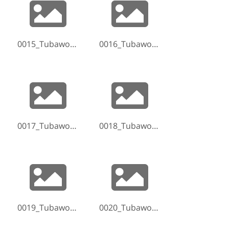
0015_Tubaworkshop-Hammelburg-2017-170519-210043.jpg
0016_Tubaworkshop-Hammelburg-2017-170520-155140.jpg
0017_Tubaworkshop-Hammelburg-2017-170520-160607-2.jpg
0018_Tubaworkshop-Hammelburg-2017-170520-184335.jpg
0019_Tubaworkshop-Hammelburg-2017-170520-184448.jpg
0020_Tubaworkshop-Hammelburg-2017-170520-184459.jpg