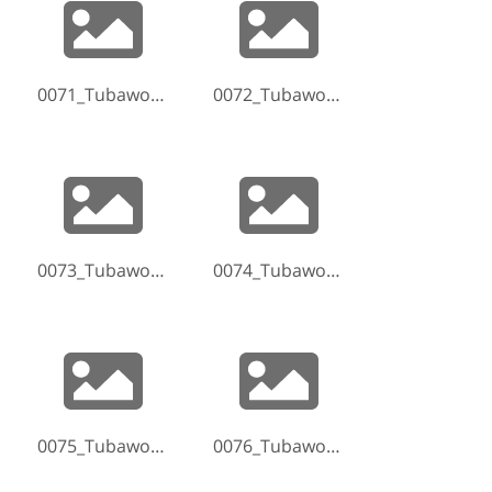
0071_Tubaworkshop-Hammelburg-2017-170521-163126.jpg
0072_Tubaworkshop-Hammelburg-2017-170521-164109.jpg
0073_Tubaworkshop-Hammelburg-2017-170521-165439.jpg
0074_Tubaworkshop-Hammelburg-2017-170521-165537.jpg
0075_Tubaworkshop-Hammelburg-2017-170521-165840.jpg
0076_Tubaworkshop-Hammelburg-2017-170521-170346.jpg