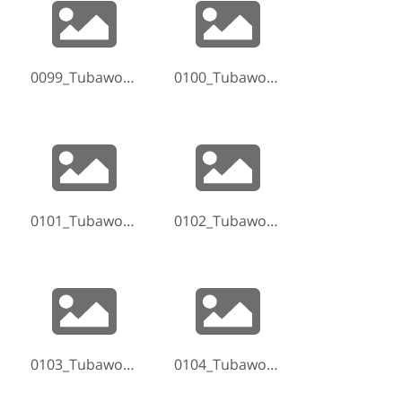
0099_Tubaworkshop-Hammelburg-2017-170521-221527.jpg
0100_Tubaworkshop-Hammelburg-2017-170521-221709.jpg
0101_Tubaworkshop-Hammelburg-2017-170521-221723.jpg
0102_Tubaworkshop-Hammelburg-2017-170521-223235.jpg
0103_Tubaworkshop-Hammelburg-2017-170521-224246.jpg
0104_Tubaworkshop-Hammelburg-2017-170522-163320.jpg