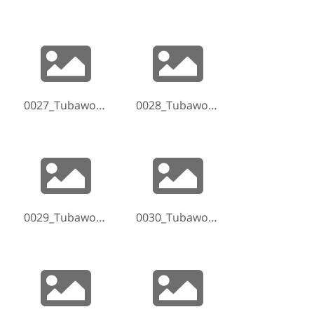
0027_Tubaworkshop-Hammelburg-2017-170520-191423.jpg
0028_Tubaworkshop-Hammelburg-2017-170520-192206.jpg
0029_Tubaworkshop-Hammelburg-2017-170520-192720.jpg
0030_Tubaworkshop-Hammelburg-2017-170520-192905.jpg