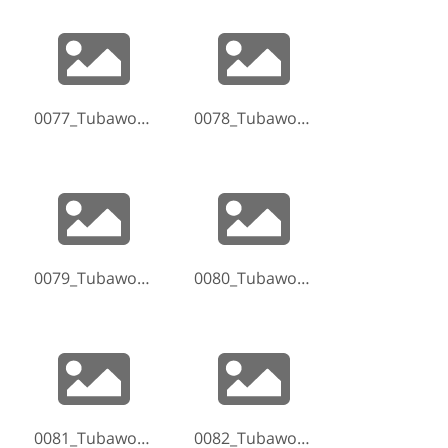
0077_Tubaworkshop-Hammelburg-2017-170521-172853.jpg
0078_Tubaworkshop-Hammelburg-2017-170521-174348.jpg
0079_Tubaworkshop-Hammelburg-2017-170521-180452.jpg
0080_Tubaworkshop-Hammelburg-2017-170521-190603.jpg
0081_Tubaworkshop-Hammelburg-2017-170521-190748.jpg
0082_Tubaworkshop-Hammelburg-2017-170521-190935.jpg