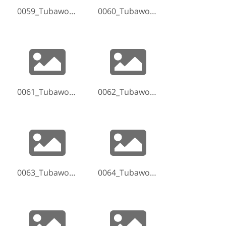
0059_Tubaworkshop-Hammelburg-2017-170521-074838.jpg
0060_Tubaworkshop-Hammelburg-2017-170521-075112.jpg
0061_Tubaworkshop-Hammelburg-2017-170521-140751.jpg
0062_Tubaworkshop-Hammelburg-2017-170521-142842.jpg
0063_Tubaworkshop-Hammelburg-2017-170521-142856.jpg
0064_Tubaworkshop-Hammelburg-2017-170521-144038.jpg