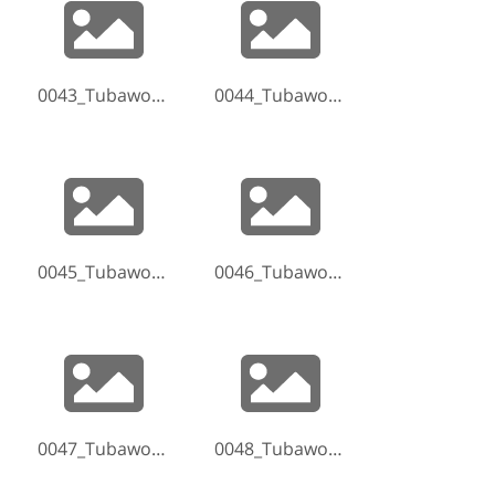
0043_Tubaworkshop-Hammelburg-2017-170520-205054.jpg
0044_Tubaworkshop-Hammelburg-2017-170520-211005.jpg
0045_Tubaworkshop-Hammelburg-2017-170520-211404.jpg
0046_Tubaworkshop-Hammelburg-2017-170520-211855.jpg
0047_Tubaworkshop-Hammelburg-2017-170520-213817.jpg
0048_Tubaworkshop-Hammelburg-2017-170520-214748.jpg