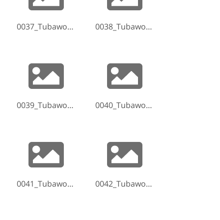
0037_Tubaworkshop-Hammelburg-2017-170520-200626.jpg
0038_Tubaworkshop-Hammelburg-2017-170520-201445.jpg
0039_Tubaworkshop-Hammelburg-2017-170520-201639.jpg
0040_Tubaworkshop-Hammelburg-2017-170520-201801.jpg
0041_Tubaworkshop-Hammelburg-2017-170520-202025.jpg
0042_Tubaworkshop-Hammelburg-2017-170520-204848.jpg