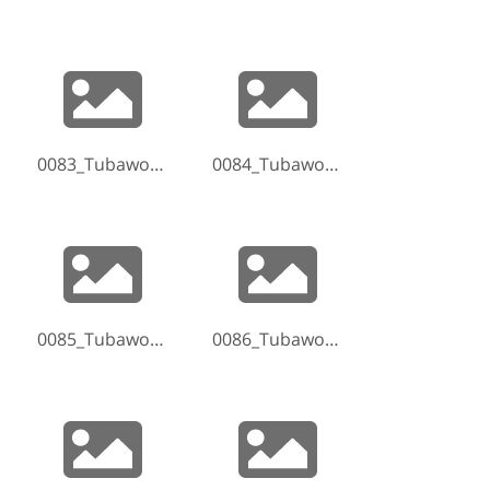
0083_Tubaworkshop-Hammelburg-2017-170521-191027.jpg
0084_Tubaworkshop-Hammelburg-2017-170521-192008.jpg
0085_Tubaworkshop-Hammelburg-2017-170521-192043.jpg
0086_Tubaworkshop-Hammelburg-2017-170521-193628.jpg