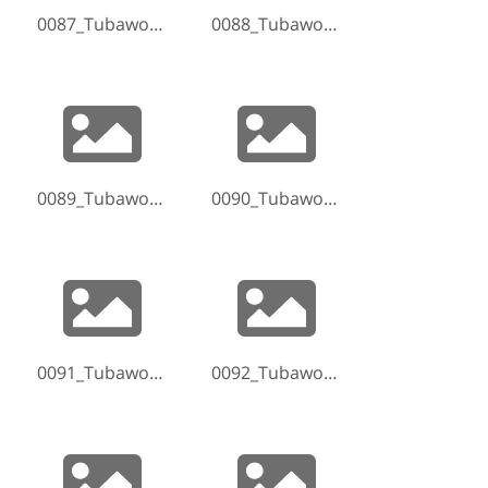
0087_Tubaworkshop-Hammelburg-2017-170521-202303.jpg
0088_Tubaworkshop-Hammelburg-2017-170521-202438.jpg
0089_Tubaworkshop-Hammelburg-2017-170521-202715.jpg
0090_Tubaworkshop-Hammelburg-2017-170521-202722.jpg
0091_Tubaworkshop-Hammelburg-2017-170521-210608.jpg
0092_Tubaworkshop-Hammelburg-2017-170521-212631.jpg