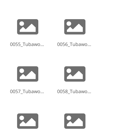
0055_Tubaworkshop-Hammelburg-2017-170521-074512.jpg
0056_Tubaworkshop-Hammelburg-2017-170521-074630.jpg
0057_Tubaworkshop-Hammelburg-2017-170521-074713.jpg
0058_Tubaworkshop-Hammelburg-2017-170521-074722.jpg