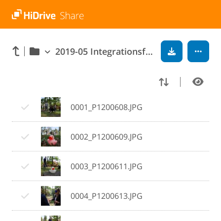
2019-05 Integrationsfahrt des zehnten Jahrgangs nach Hankensbüttel
0001_P1200608.JPG
0002_P1200609.JPG
0003_P1200611.JPG
0004_P1200613.JPG