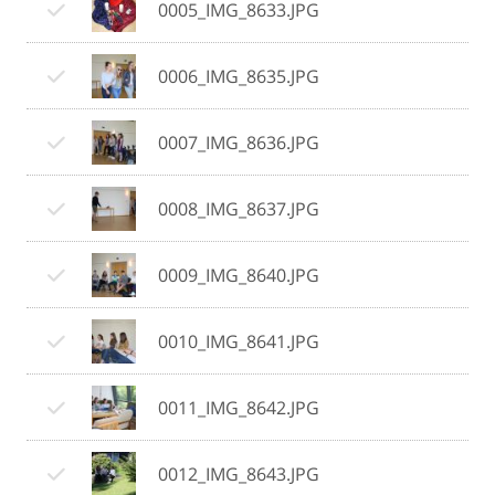
0005_IMG_8633.JPG
0006_IMG_8635.JPG
0007_IMG_8636.JPG
0008_IMG_8637.JPG
0009_IMG_8640.JPG
0010_IMG_8641.JPG
0011_IMG_8642.JPG
0012_IMG_8643.JPG